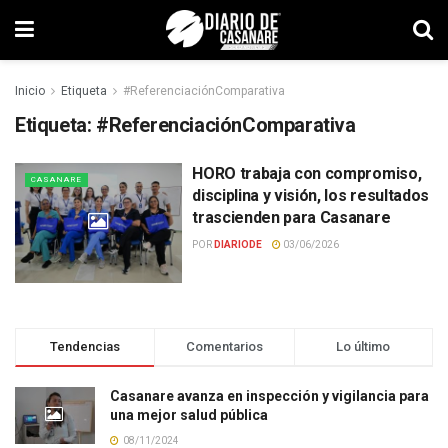
Inicio
Etiqueta
#ReferenciaciónComparativa
Etiqueta:
#ReferenciaciónComparativa
HORO trabaja con compromiso,
CASANARE
disciplina y visión, los resultados
trascienden para Casanare
POR
DIARIODE
03/06/2026
Tendencias
Comentarios
Lo último
Casanare avanza en inspección y vigilancia para
una mejor salud pública
08/11/2024