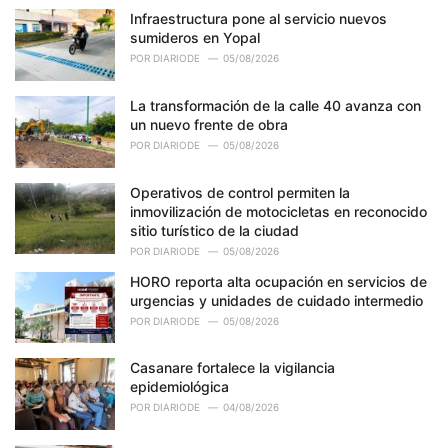
Infraestructura pone al servicio nuevos
sumideros en Yopal
POR
DIARIODE
05/08/2026
La transformación de la calle 40 avanza con
un nuevo frente de obra
POR
DIARIODE
05/08/2026
Operativos de control permiten la
inmovilización de motocicletas en reconocido
sitio turístico de la ciudad
POR
DIARIODE
05/08/2026
HORO reporta alta ocupación en servicios de
urgencias y unidades de cuidado intermedio
POR
DIARIODE
05/08/2026
Casanare fortalece la vigilancia
epidemiológica
POR
DIARIODE
04/08/2026