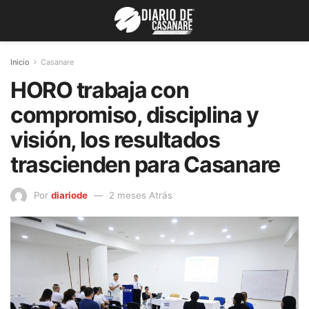
Inicio
Casanare
HORO trabaja con
compromiso, disciplina y
visión, los resultados
trascienden para Casanare
Por
diariode
2 meses Atrás