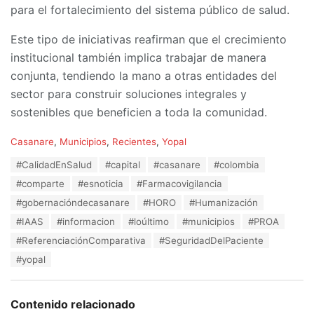
para el fortalecimiento del sistema público de salud.
Este tipo de iniciativas reafirman que el crecimiento
institucional también implica trabajar de manera
conjunta, tendiendo la mano a otras entidades del
sector para construir soluciones integrales y
sostenibles que beneficien a toda la comunidad.
C
Casanare
,
Municipios
,
Recientes
,
Yopal
a
T
#CalidadEnSalud
#capital
#casanare
#colombia
t
a
e
#comparte
#esnoticia
#Farmacovigilancia
g
g
s
#gobernacióndecasanare
#HORO
#Humanización
o
:
r
#IAAS
#informacion
#loúltimo
#municipios
#PROA
i
#ReferenciaciónComparativa
#SeguridadDelPaciente
e
s
#yopal
:
Contenido relacionado