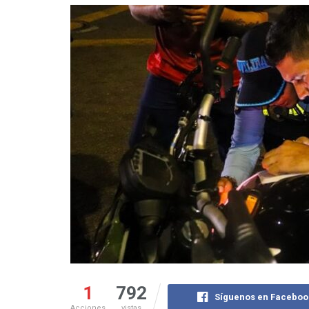
1
792
Síguenos en Faceboo
Acciones
vistas