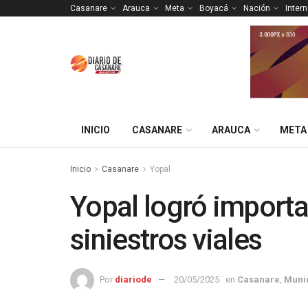
Casanare
Arauca
Meta
Boyacá
Nación
Inter
INICIO
CASANARE
ARAUCA
META
Inicio
Casanare
Yopal
Yopal logró importa
siniestros viales
Por
diariode
20/05/2025
en
Casanare
,
Muni