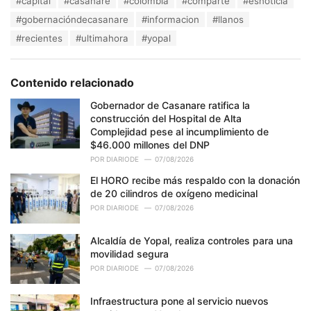
#capital
#casanare
#colombia
#comparte
#esnoticia
t
a
e
#gobernacióndecasanare
#informacion
#llanos
g
g
s
#recientes
#ultimahora
#yopal
o
:
r
i
e
Contenido relacionado
s
:
Gobernador de Casanare ratifica la
construcción del Hospital de Alta
Complejidad pese al incumplimiento de
$46.000 millones del DNP
POR
DIARIODE
07/08/2026
El HORO recibe más respaldo con la donación
de 20 cilindros de oxígeno medicinal
POR
DIARIODE
07/08/2026
Alcaldía de Yopal, realiza controles para una
movilidad segura
POR
DIARIODE
07/08/2026
Infraestructura pone al servicio nuevos