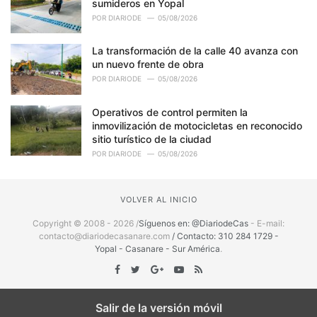
sumideros en Yopal
POR
DIARIODE
05/08/2026
La transformación de la calle 40 avanza con
un nuevo frente de obra
POR
DIARIODE
05/08/2026
Operativos de control permiten la
inmovilización de motocicletas en reconocido
sitio turístico de la ciudad
POR
DIARIODE
05/08/2026
VOLVER AL INICIO
Copyright © 2008 - 2026 /
Síguenos en: @DiariodeCas
- E-mail:
contacto@diariodecasanare.com
/ Contacto: 310 284 1729 -
Yopal - Casanare - Sur América
.
Salir de la versión móvil