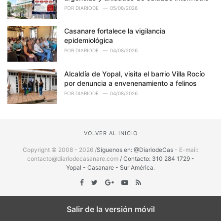
POR
DIARIODE
05/08/2026
Casanare fortalece la vigilancia
epidemiológica
POR
DIARIODE
04/08/2026
Alcaldía de Yopal, visita el barrio Villa Rocío
por denuncia a envenenamiento a felinos
POR
DIARIODE
04/08/2026
VOLVER AL INICIO
Copyright © 2008 - 2026 /
Síguenos en: @DiariodeCas
- E-mail:
contacto@diariodecasanare.com
/ Contacto: 310 284 1729 -
Yopal - Casanare - Sur América
.
Salir de la versión móvil