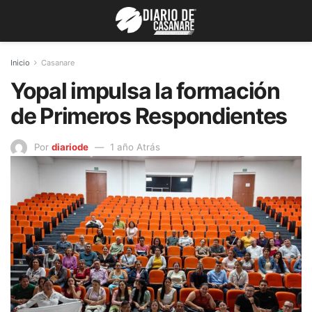
Inicio
Casanare
Yopal impulsa la formación
de Primeros Respondientes
Por
diariode
1 año Atrás