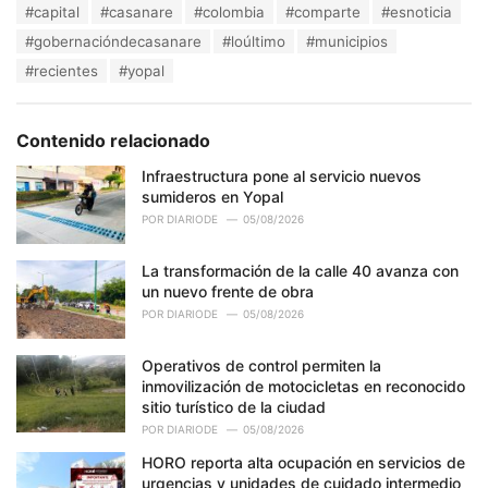
T
#capital
#casanare
#colombia
#comparte
#esnoticia
t
a
e
#gobernacióndecasanare
#loúltimo
#municipios
g
g
s
#recientes
#yopal
o
:
r
i
e
Contenido relacionado
s
:
Infraestructura pone al servicio nuevos
sumideros en Yopal
POR
DIARIODE
05/08/2026
La transformación de la calle 40 avanza con
un nuevo frente de obra
POR
DIARIODE
05/08/2026
Operativos de control permiten la
inmovilización de motocicletas en reconocido
sitio turístico de la ciudad
POR
DIARIODE
05/08/2026
HORO reporta alta ocupación en servicios de
urgencias y unidades de cuidado intermedio