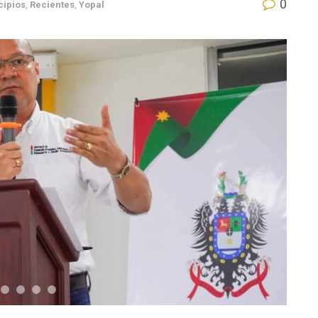
0
cipios
,
Recientes
,
Yopal