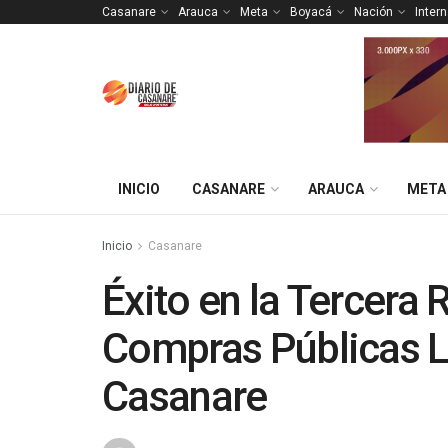
Casanare
Arauca
Meta
Boyacá
Nación
Inter
INICIO
CASANARE
ARAUCA
META
Inicio
Casanare
Éxito en la Tercera
Compras Públicas L
Casanare