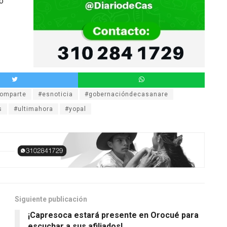
o
omparte
#esnoticia
#gobernacióndecasanare
s
#ultimahora
#yopal
Siguiente publicación
¡Capresoca estará presente en Orocué para
escuchar a sus afiliados!