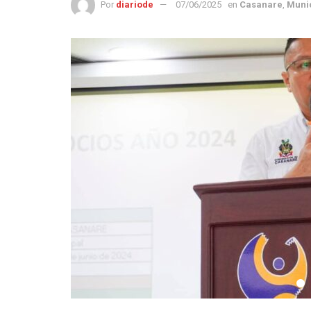
Por
diariode
07/06/2025
en
Casanare
,
Muni