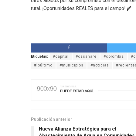
otros aliados por su compromiso con el desarroll
rural. ¡Oportunidades REALES para el campo! 🌾
Etiquetas:
#capital
#casanare
#colombia
#c
#loúltimo
#municipios
#noticias
#reciente
Publicación anterior
Nueva Alianza Estratégica para el
Abastecimiento de Agua en Comunidades