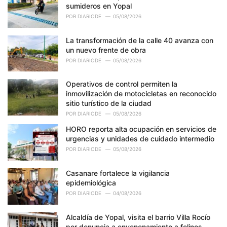
sumideros en Yopal
POR
DIARIODE
05/08/2026
La transformación de la calle 40 avanza con
un nuevo frente de obra
POR
DIARIODE
05/08/2026
Operativos de control permiten la
inmovilización de motocicletas en reconocido
sitio turístico de la ciudad
POR
DIARIODE
05/08/2026
HORO reporta alta ocupación en servicios de
urgencias y unidades de cuidado intermedio
POR
DIARIODE
05/08/2026
Casanare fortalece la vigilancia
epidemiológica
POR
DIARIODE
04/08/2026
Alcaldía de Yopal, visita el barrio Villa Rocío
por denuncia a envenenamiento a felinos