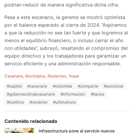
podrían reducir de manera significativa dicha cifra.
Pese a este escenario, la gerente se mostró optimista
por el balance esperado al cierre de 2024. “Aspiramos
a que la reducción no sea tan fuerte y que logremos al
menos el equilibrio financiero, o incluso cerrar el año
con utilidades”, subrayó, resaltando el compromiso del
equipo directivo y los trabajadores para garantizar un
servicio eficiente y una administración responsable.
C
Casanare
,
Municipios
,
Recientes
,
Yopal
a
T
#capital
#casanare
#colombia
#comparte
#esnoticia
t
a
e
#gobernacióndecasanare
#informacion
#llanos
g
g
s
#loúltimo
#reciente
#ultimahora
o
:
r
i
e
Contenido relacionado
s
:
Infraestructura pone al servicio nuevos