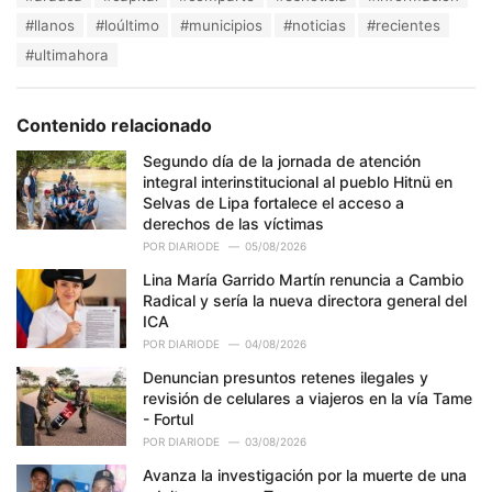
a
e
#llanos
#loúltimo
#municipios
#noticias
#recientes
g
g
s
#ultimahora
o
:
r
i
e
Contenido relacionado
s
:
Segundo día de la jornada de atención
integral interinstitucional al pueblo Hitnü en
Selvas de Lipa fortalece el acceso a
derechos de las víctimas
POR
DIARIODE
05/08/2026
Lina María Garrido Martín renuncia a Cambio
Radical y sería la nueva directora general del
ICA
POR
DIARIODE
04/08/2026
Denuncian presuntos retenes ilegales y
revisión de celulares a viajeros en la vía Tame
- Fortul
POR
DIARIODE
03/08/2026
Avanza la investigación por la muerte de una