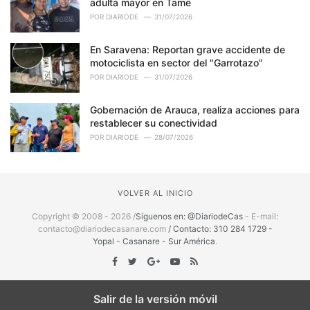
adulta mayor en Tame
POR
DIARIODE
31/07/2026
En Saravena: Reportan grave accidente de
motociclista en sector del "Garrotazo"
POR
DIARIODE
31/07/2026
Gobernación de Arauca, realiza acciones para
restablecer su conectividad
POR
DIARIODE
28/07/2026
VOLVER AL INICIO
Copyright © 2008 - 2026 /
Síguenos en: @DiariodeCas
- E-mail:
contacto@diariodecasanare.com
/ Contacto: 310 284 1729 -
Yopal - Casanare - Sur América
.
Salir de la versión móvil