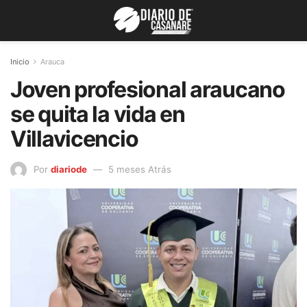
Inicio
Arauca
Joven profesional araucano
se quita la vida en
Villavicencio
Por
diariode
5 meses Atrás