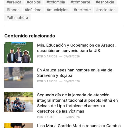
T
#arauca
#capital
#colombia
#comparte
#esnoticia
t
a
e
#llanos
#loúltimo
#municipios
#reciente
#recientes
g
g
s
#ultimahora
o
:
r
i
e
Contenido relacionado
s
:
Min. Educación y Gobernación de Arauca,
suscribieron convenio para la UIS
POR
DIARIODE
07/08/2026
En Arauca asesinan hombre en la vía de
Saravena y Bojabá
POR
DIARIODE
07/08/2026
Segundo día de la jornada de atención
integral interinstitucional al pueblo Hitnü en
Selvas de Lipa fortalece el acceso a
derechos de las víctimas
POR
DIARIODE
05/08/2026
Lina María Garrido Martín renuncia a Cambio