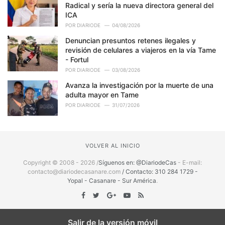
Radical y sería la nueva directora general del
ICA
POR
DIARIODE
04/08/2026
Denuncian presuntos retenes ilegales y
revisión de celulares a viajeros en la vía Tame
- Fortul
POR
DIARIODE
03/08/2026
Avanza la investigación por la muerte de una
adulta mayor en Tame
POR
DIARIODE
31/07/2026
VOLVER AL INICIO
Copyright © 2008 - 2026 /
Síguenos en: @DiariodeCas
- E-mail:
contacto@diariodecasanare.com
/ Contacto: 310 284 1729 -
Yopal - Casanare - Sur América
.
Salir de la versión móvil