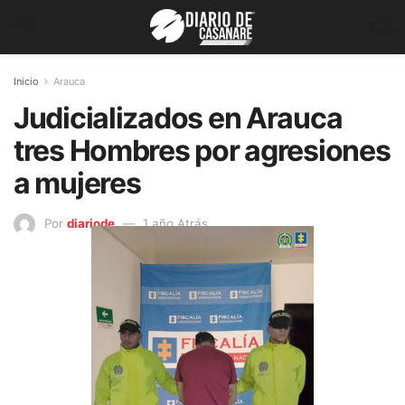
Inicio
Arauca
Judicializados en Arauca
tres Hombres por agresiones
a mujeres
Por
diariode
1 año Atrás