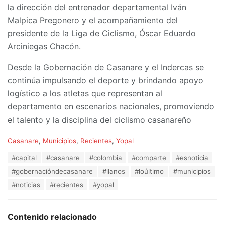
la dirección del entrenador departamental Iván
Malpica Pregonero y el acompañamiento del
presidente de la Liga de Ciclismo, Óscar Eduardo
Arciniegas Chacón.
Desde la Gobernación de Casanare y el Indercas se
continúa impulsando el deporte y brindando apoyo
logístico a los atletas que representan al
departamento en escenarios nacionales, promoviendo
el talento y la disciplina del ciclismo casanareño
C
Casanare
,
Municipios
,
Recientes
,
Yopal
a
T
#capital
#casanare
#colombia
#comparte
#esnoticia
t
a
e
#gobernacióndecasanare
#llanos
#loúltimo
#municipios
g
g
s
#noticias
#recientes
#yopal
o
:
r
i
e
Contenido relacionado
s