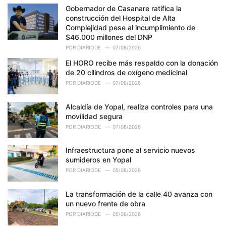
:
Gobernador de Casanare ratifica la
construcción del Hospital de Alta
Complejidad pese al incumplimiento de
$46.000 millones del DNP
POR
DIARIODE
07/08/2026
El HORO recibe más respaldo con la donación
de 20 cilindros de oxígeno medicinal
POR
DIARIODE
07/08/2026
Alcaldía de Yopal, realiza controles para una
movilidad segura
POR
DIARIODE
07/08/2026
Infraestructura pone al servicio nuevos
sumideros en Yopal
POR
DIARIODE
05/08/2026
La transformación de la calle 40 avanza con
un nuevo frente de obra
POR
DIARIODE
05/08/2026