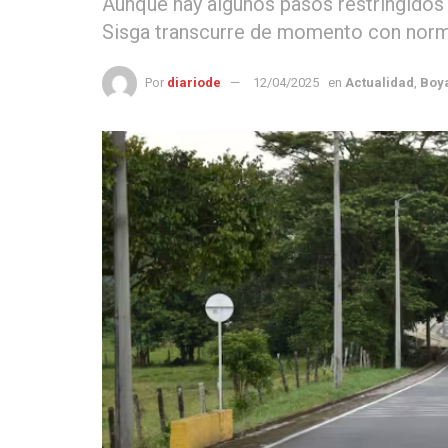
Aunque hay algunos pasos restringidos de
Sisga transcurre de momento con norm
Por
diariode
12/04/2025
en
Actualidad
,
Boy