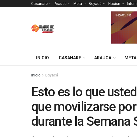
Casanare
Arauca
Meta
Boyacá
Nación
Inter
INICIO
CASANARE
ARAUCA
META
Inicio
Boyacá
Esto es lo que usted
que movilizarse por 
durante la Semana 