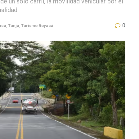
 un solo carril, la movilidad vehicular por el
alidad.
0
acá
,
Tunja
,
Turismo Boyacá