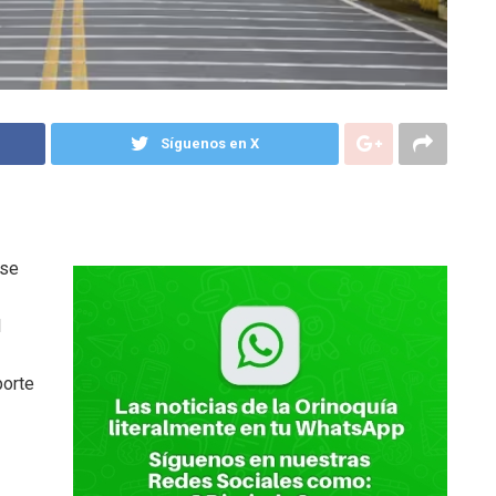
Síguenos en X
 se
l
porte